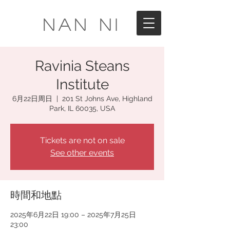
Nan Ni
Ravinia Steans
Institute
6月22日周日
  |  
201 St Johns Ave, Highland
Park, IL 60035, USA
Tickets are not on sale
See other events
時間和地點
2025年6月22日 19:00 – 2025年7月25日
23:00